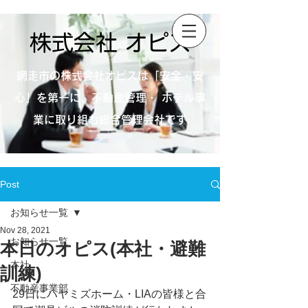
株式会社 オピス
網走市の株式会社オピスは「安全・安
心」を第一に、不動産管理・ ホテル事
業に取り組む総合管理会社です
Post
お知らせ一覧
Nov 28, 2021
お知らせ一覧
本日のオピス(本社・避難
本社
訓練)
不動産事業部
29日にハヤミズホーム・LIAの皆様と合