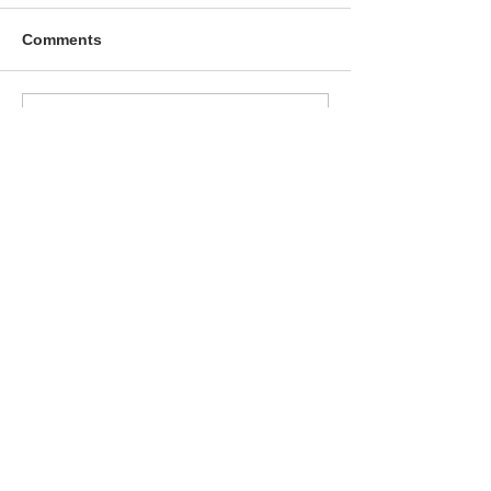
Comments
臨時休業のお知らせ
臨時休業のお知
Write a comment...
093-0042
北海道網走市潮見１丁目356番地2
TEL：0152-61-0801
FAX：0152-61-0880
適格請求書発行事業者