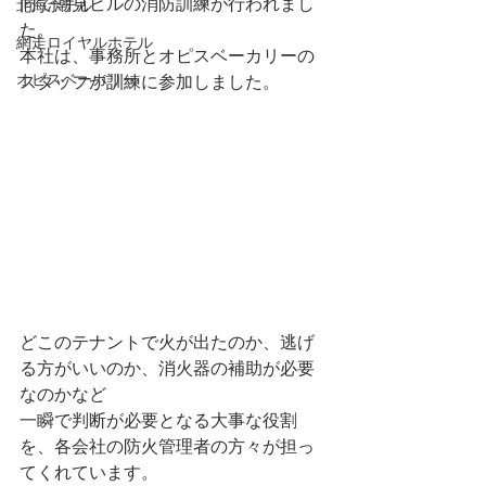
同で潮見ビルの消防訓練が行われまし
北海ホテル
た。
網走ロイヤルホテル
本社は、事務所とオピスベーカリーの
オピスベーカリー
スタッフが訓練に参加しました。
どこのテナントで火が出たのか、逃げ
る方がいいのか、消火器の補助が必要
なのかなど
一瞬で判断が必要となる大事な役割
を、各会社の防火管理者の方々が担っ
てくれています。