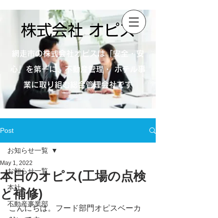
株式会社 オピス
網走市の株式会社オピスは「安全・安
心」を第一に、不動産管理・ ホテル事
業に取り組む総合管理会社です
Post
お知らせ一覧
May 1, 2022
お知らせ一覧
本日のオピス(工場の点検
本社
と補修)
不動産事業部
こんにちは。フード部門オピスベーカ