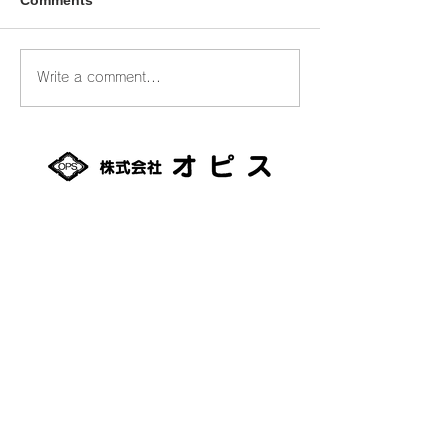
臨時休業のお知らせ
臨時休業のお知
Write a comment...
093-0042
北海道網走市潮見１丁目356番地2
TEL：0152-61-0801
FAX：0152-61-0880
適格請求書発行事業者