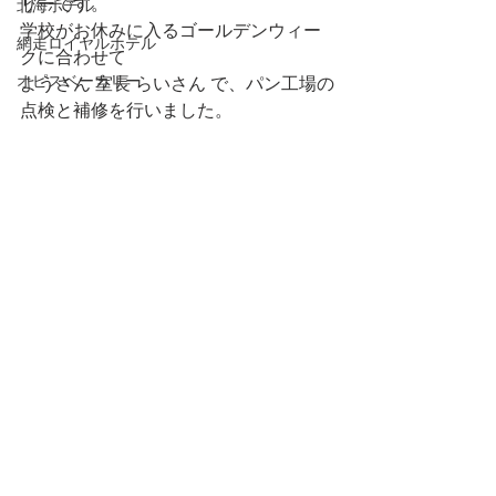
リーです。
北海ホテル
学校がお休みに入るゴールデンウィー
網走ロイヤルホテル
クに合わせて
オピスベーカリー
ようさん 室長 らいさん で、パン工場の
点検と補修を行いました。