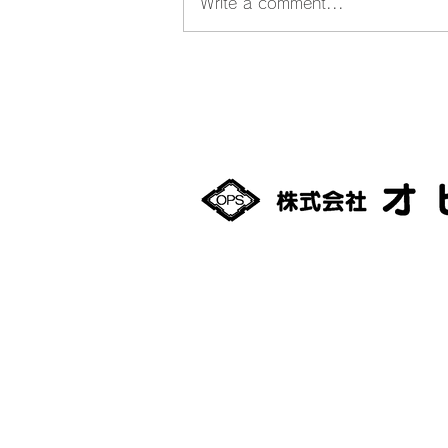
Write a comment...
【本日のオピス】FMあばし
りに出演♪
093-0042
北海道網走市潮見１丁目35
TEL：0152-61-0801
FAX：0152-61-0880
適格請求書発行事業者