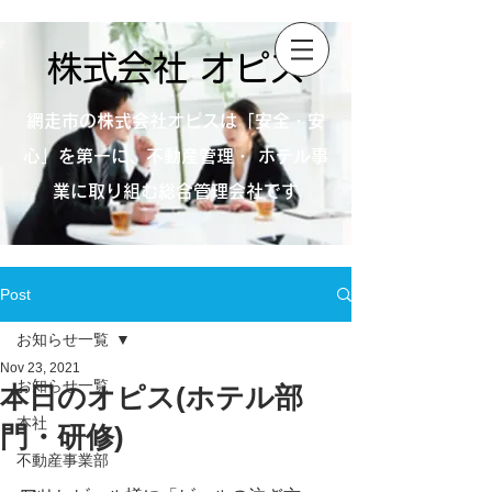
株式会社 オピス
網走市の株式会社オピスは「安全・安
心」を第一に、不動産管理・ ホテル事
業に取り組む総合管理会社です
Post
お知らせ一覧
Nov 23, 2021
お知らせ一覧
本日のオピス(ホテル部
本社
門・研修)
不動産事業部