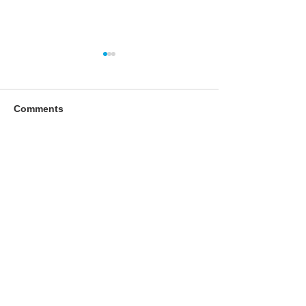
Comments
臨時休業のお知らせ
臨時休業のお知
Write a comment...
093-0042
北海道網走市潮見１丁目356番地2
TEL：0152-61-0801
FAX：0152-61-0880