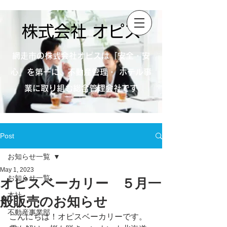
株式会社 オピス
網走市の株式会社オピスは「安全・安
心」を第一に、不動産管理・ ホテル事
業に取り組む総合管理会社です
Post
お知らせ一覧
May 1, 2023
お知らせ一覧
オピスベーカリー ５月一
本社
般販売のお知らせ
不動産事業部
こんにちは！オピスベーカリーです。