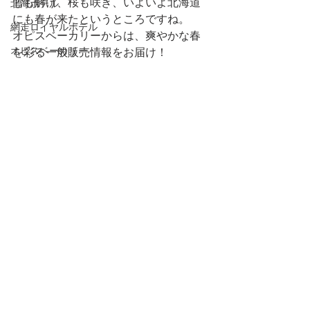
雪も解け、桜も咲き、いよいよ北海道
北海ホテル
にも春が来たというところですね。
網走ロイヤルホテル
オピスベーカリーからは、爽やかな春
オピスベーカリー
を彩る一般販売情報をお届け！