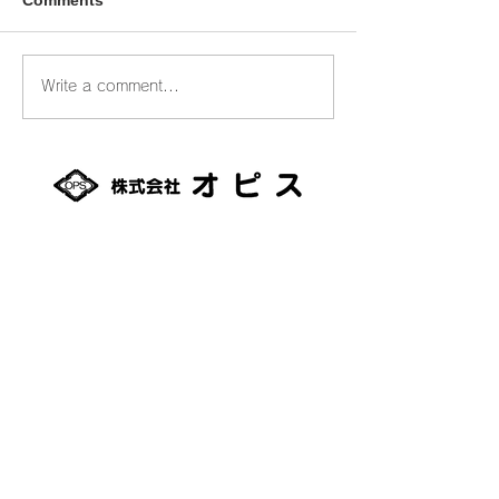
Write a comment...
オピスベーカリー ２月
オピスベーカリ
一般販売のお知らせ
のお知らせ
093-0042
北海道網走市潮見１丁目356番地2
TEL：0152-61-0801
FAX：0152-61-0880
適格請求書発行事業者