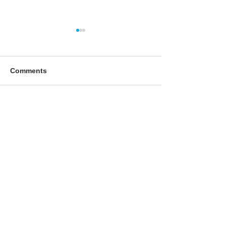
Comments
Write a comment...
オピスベーカリー ２月
オピスベーカリ
一般販売のお知らせ
のお知らせ
093-0042
北海道網走市潮見１丁目356番地2
TEL：0152-61-0801
FAX：0152-61-0880
適格請求書発行事業者