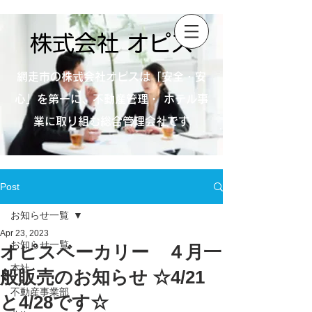
株式会社 オピス
網走市の株式会社オピスは「安全・安
心」を第一に、不動産管理・ ホテル事
業に取り組む総合管理会社です
Post
お知らせ一覧
Apr 23, 2023
お知らせ一覧
オピスベーカリー ４月一
本社
般販売のお知らせ ☆4/21
不動産事業部
と4/28です☆