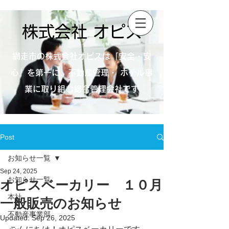
株式会社 オピス
網走市の株式会社オピスは「安全・安
心」を第一に、不動産管理・ ホテル事
業に取り組む総合管理会社です
Post
お知らせ一覧
Sep 24, 2025
お知らせ一覧
オピスベーカリー １０月
本社
一般販売のお知らせ
不動産事業部
Updated:
Sep 26, 2025