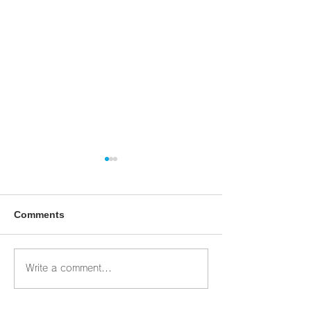
Comments
Write a comment...
オピスベーカリー ２月
オピスベーカリ
一般販売のお知らせ
のお知らせ