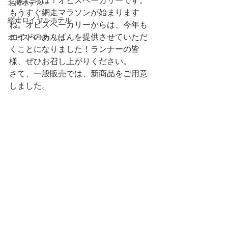
こんにちは！オピスベーカリーです。
北海ホテル
もうすぐ網走マラソンが始まります
網走ロイヤルホテル
ね。オピスベーカリーからは、今年も
エイドのあんぱんを提供させていただ
オピスベーカリー
くことになりました！ランナーの皆
様、ぜひお召し上がりください。
さて、一般販売では、新商品をご用意
しました。