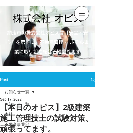
株式会社 オピス
網走市の株式会社オピスは「安全・安
心」を第一に、不動産管理・ ホテル事
業に取り組む総合管理会社です
Post
お知らせ一覧
Sep 17, 2022
お知らせ一覧
【本日のオピス】2級建築
本社
施工管理技士の試験対策、
不動産事業部
頑張ってます。