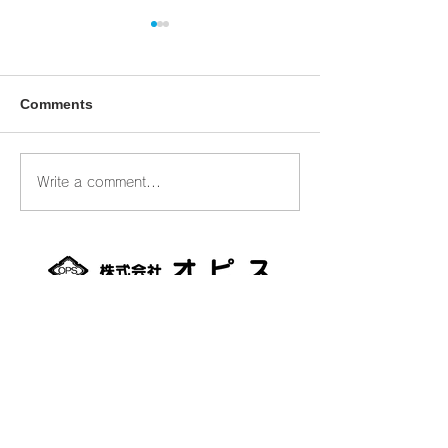
Comments
臨時休業のお知
Write a comment...
【不動産情報】マンショ
ンのご紹介
093-0042
北海道網走市潮見１丁目356番地2
TEL：0152-61-0801
FAX：0152-61-0880
適格請求書発行事業者