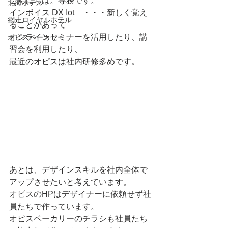
こんにちは。専務です。
北海ホテル
インボイス DX Iot　・・・新しく覚え
網走ロイヤルホテル
ることがあって
オンラインセミナーを活用したり、講
オピスベーカリー
習会を利用したり、
最近のオピスは社内研修多めです。
あとは、デザインスキルを社内全体で
アップさせたいと考えています。
オピスのHPはデザイナーに依頼せず社
員たちで作っています。
オピスベーカリーのチラシも社員たち