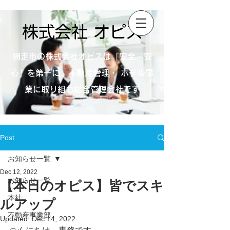
株式会社 オピス
網走市の株式会社オピスは「安全・安
心」を第一に、不動産管理・ ホテル事
業に取り組む総合管理会社です
Post
お知らせ一覧
Dec 12, 2022
お知らせ一覧
【本日のオピス】皆でスキ
本社
ルアップ
不動産事業部
Updated:
Dec 14, 2022