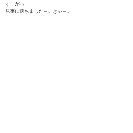
す　がっ
見事に落ちました～。きゃ～。