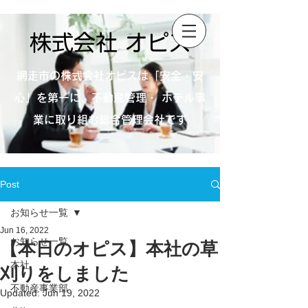
株式会社 オピス
網走市の株式会社オピスは「安全・安
心」を第一に、不動産管理・ ホテル事
業に取り組む総合管理会社です
Post
お知らせ一覧
Jun 16, 2022
お知らせ一覧
【本日のオピス】本社の草
本社
刈りをしました
不動産事業部
Updated:
Jun 19, 2022