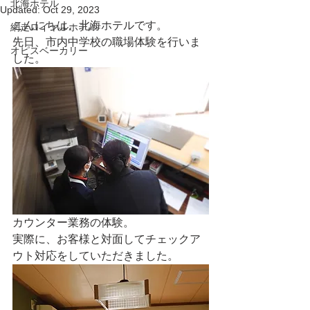
北海ホテル
Updated:
Oct 29, 2023
こんにちは、北海ホテルです。
網走ロイヤルホテル
先日、市内中学校の職場体験を行いま
オピスベーカリー
した。
カウンター業務の体験。
実際に、お客様と対面してチェックア
ウト対応をしていただきました。