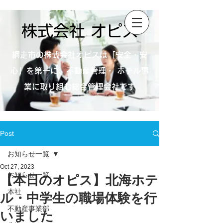
株式会社 オピス
網走市の株式会社オピスは「安全・安
心」を第一に、不動産管理・ ホテル事
業に取り組む総合管理会社です
Post
お知らせ一覧
Oct 27, 2023
お知らせ一覧
【本日のオピス】北海ホテ
本社
ル・中学生の職場体験を行
不動産事業部
いました