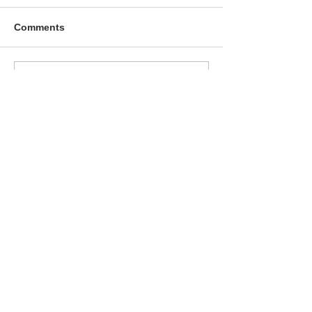
Comments
Write a comment...
【北海ホテル】クリスマ
北海ホテル ク
スオードブル販売のお知
オードブル販売
らせ
せ
093-0042
北海道網走市潮見１丁目356番地2
TEL：0152-61-0801
FAX：0152-61-0880
適格請求書発行事業者