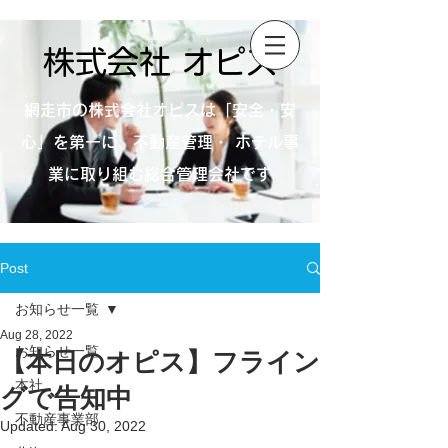
株式会社 オピス
網走市の株式会社オピスは「安全・安
心」を第一に、不動産管理・ ホテル事
業に取り組む総合管理会社です
Post
お知らせ一覧
Aug 28, 2022
お知らせ一覧
【本日のオピス】フライン
本社
グで告知中
不動産事業部
Updated:
Aug 30, 2022