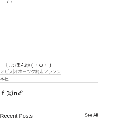
す。
しょぼん顔 (´・ω・`)　
オピス
オホーツク網走マラソン
本社
See All
Recent Posts