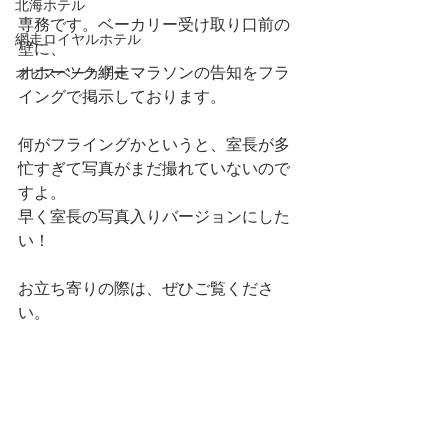
北海ホテル
専務です。ベーカリー受け取り口前の
網走ロイヤルホテル
壁に、
オホーツク網走マラソンの告知をフラ
オピスベーカリー
イングで掲示しております。
何がフライングかというと、室長が多
忙すぎて写真がまだ撮れていないので
すよ。
早く室長の写真入りバージョンにした
い！
お立ち寄りの際は、ぜひご覧くださ
い。