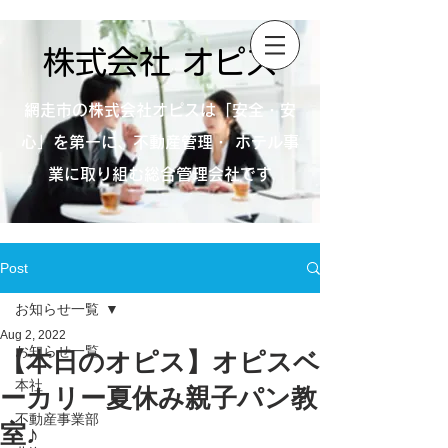
株式会社 オピス
網走市の株式会社オピスは「安全・安
心」を第一に、不動産管理・ ホテル事
業に取り組む総合管理会社です
Post
お知らせ一覧
Aug 2, 2022
お知らせ一覧
【本日のオピス】オピスベ
本社
ーカリー夏休み親子パン教
不動産事業部
室♪